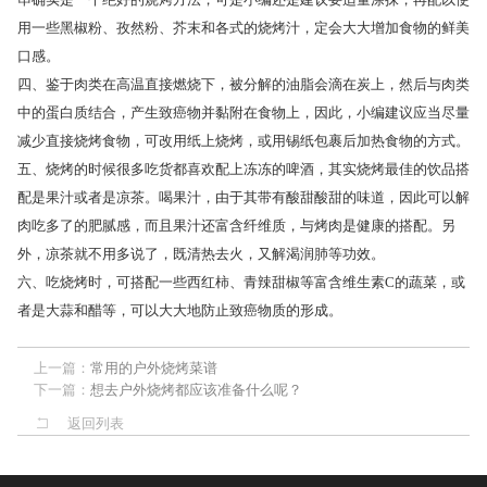
用一些黑椒粉、孜然粉、芥末和各式的烧烤汁，定会大大增加食物的鲜美
口感。
四、鉴于肉类在高温直接燃烧下，被分解的油脂会滴在炭上，然后与肉类
中的蛋白质结合，产生致癌物并黏附在食物上，因此，小编建议应当尽量
减少直接烧烤食物，可改用纸上烧烤，或用锡纸包裹后加热食物的方式。
五、烧烤的时候很多吃货都喜欢配上冻冻的啤酒，其实烧烤最佳的饮品搭
配是果汁或者是凉茶。喝果汁，由于其带有酸甜酸甜的味道，因此可以解
肉吃多了的肥腻感，而且果汁还富含纤维质，与烤肉是健康的搭配。另
外，凉茶就不用多说了，既清热去火，又解渴润肺等功效。
六、吃烧烤时，可搭配一些西红柿、青辣甜椒等富含维生素C的蔬菜，或
者是大蒜和醋等，可以大大地防止致癌物质的形成。
上一篇：
常用的户外烧烤菜谱
下一篇：
想去户外烧烤都应该准备什么呢？
返回列表