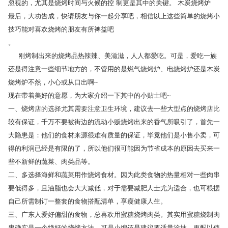
忽视的，尤其是烧烤时间与火候的控 制更是其中的关键。 木炭烧烤炉
最后，大功告成，快请朋友与你一起分享吧，相信以上这些简单的烧烤小
技巧能对喜欢烧烤的朋友有所裨益吧
。
刚烤制出来的烧烤品热辣辣、美滋滋，人人都爱吃。可是，爱吃一族
还是得注意一些细节地方的，不管用的是燃气烧烤炉、电烧烤炉还是木炭
烧烤炉不然，小心或从口出啊~
现在带着美好的意愿，为大家介绍一下其中的小贴士吧~
一、烧烤店的选择尤其需要注意卫生环境，建议去一些大型点的烧烤店比
较有保证，千万不要被街边的流动小贩烧烤出来的香气所吸引了，首先一
大隐患是：他们的食材来源很难有质量的保证，毕竟他们是小售小卖，可
得的利润已经是有限的了，所以他们很可能因为节省成本的原因去买来一
些不新鲜的蔬菜、肉类品等。
二、多选择海鲜和蔬菜用作烧烤食材。因为此类食物的热量相对一些肉串
要低得多，且油脂也会大大减低，对于需要减肥人士尤为适合，也可根据
自己所需制订一整套的食物搭配清单，享瘦健康人生。
三、广东人爱好偏甜的食物，总喜欢用蜜糖烧烤肉类。其实用蜜糖烧制肉
串确实是一个绝好的烧烤方法，可是小编还是建议要适量涂抹，再配以使