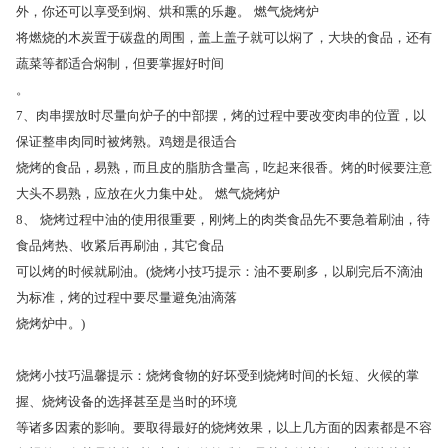
外，你还可以享受到焖、烘和熏的乐趣。 燃气烧烤炉
将燃烧的木炭置于碳盘的周围，盖上盖子就可以焖了，大块的食品，还有
蔬菜等都适合焖制，但要掌握好时间
。
7、肉串摆放时尽量向炉子的中部摆，烤的过程中要改变肉串的位置，以
保证整串肉同时被烤熟。鸡翅是很适合
烧烤的食品，易熟，而且皮的脂肪含量高，吃起来很香。烤的时候要注意
大头不易熟，应放在火力集中处。 燃气烧烤炉
8、 烧烤过程中油的使用很重要，刚烤上的肉类食品先不要急着刷油，待
食品烤热、收紧后再刷油，其它食品
可以烤的时候就刷油。(烧烤小技巧提示：油不要刷多，以刷完后不滴油
为标准，烤的过程中要尽量避免油滴落
烧烤炉中。)
烧烤小技巧温馨提示：烧烤食物的好坏受到烧烤时间的长短、火候的掌
握、烧烤设备的选择甚至是当时的环境
等诸多因素的影响。要取得最好的烧烤效果，以上几方面的因素都是不容