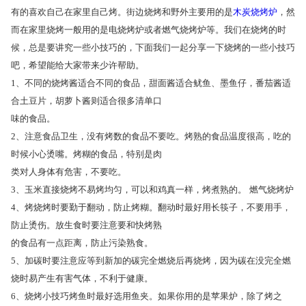
有的喜欢自己在家里自己烤。街边烧烤和野外主要用的是
木炭烧烤炉
，然
而在家里烧烤一般用的是电烧烤炉或者燃气烧烤炉等。我们在烧烤的时
候，总是要讲究一些小技巧的，下面我们一起分享一下烧烤的一些小技巧
吧，希望能给大家带来少许帮助。
1、不同的烧烤酱适合不同的食品，甜面酱适合鱿鱼、墨鱼仔，番茄酱适
合土豆片，胡萝卜酱则适合很多清单口
味的食品。
2、注意食品卫生，没有烤数的食品不要吃。烤熟的食品温度很高，吃的
时候小心烫嘴。烤糊的食品，特别是肉
类对人身体有危害，不要吃。
3、玉米直接烧烤不易烤均匀，可以和鸡真一样，烤煮熟的。 燃气烧烤炉
4、烤烧烤时要勤于翻动，防止烤糊。翻动时最好用长筷子，不要用手，
防止烫伤。放生食时要注意要和快烤熟
的食品有一点距离，防止污染熟食。
5、加碳时要注意应等到新加的碳完全燃烧后再烧烤，因为碳在没完全燃
烧时易产生有害气体，不利于健康。
6、烧烤小技巧烤鱼时最好选用鱼夹。如果你用的是苹果炉，除了烤之