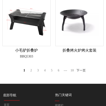
小毛驴折叠炉
折叠烤火炉烤火套装
BBQ5303
1
2
3
4
5
6
10
下一页
热门关键词
底部导航
首页
烧烤炉