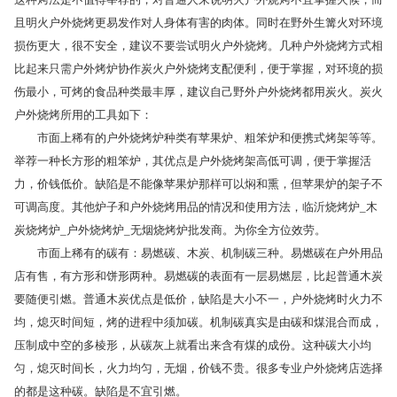
且明火户外烧烤更易发作对人身体有害的肉体。同时在野外生篝火对环境
损伤更大，很不安全，建议不要尝试明火户外烧烤。几种户外烧烤方式相
比起来只需户外烤炉协作炭火户外烧烤支配便利，便于掌握，对环境的损
伤最小，可烤的食品种类最丰厚，建议自己野外户外烧烤都用炭火。炭火
户外烧烤所用的工具如下：
市面上稀有的户外烧烤炉种类有苹果炉、粗笨炉和便携式烤架等等。
举荐一种长方形的粗笨炉，其优点是户外烧烤架高低可调，便于掌握活
力，价钱低价。缺陷是不能像苹果炉那样可以焖和熏，但苹果炉的架子不
可调高度。其他炉子和户外烧烤用品的情况和使用方法，临沂烧烤炉_木
炭烧烤炉_户外烧烤炉_无烟烧烤炉批发商。为你全方位效劳。
市面上稀有的碳有：易燃碳、木炭、机制碳三种。易燃碳在户外用品
店有售，有方形和饼形两种。易燃碳的表面有一层易燃层，比起普通木炭
要随便引燃。普通木炭优点是低价，缺陷是大小不一，户外烧烤时火力不
均，熄灭时间短，烤的进程中须加碳。机制碳真实是由碳和煤混合而成，
压制成中空的多棱形，从碳灰上就看出来含有煤的成份。这种碳大小均
匀，熄灭时间长，火力均匀，无烟，价钱不贵。很多专业户外烧烤店选择
的都是这种碳。缺陷是不宜引燃。