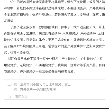
炉中的碳若是没有烧完肯定要将其熄灭，留作下次使用，或是倒入渣
滓箱中。若是找不到渣滓箱最好是将其掩埋，不要随便丢弃。户外烧烤后
不要遗忘打扫场地，保持环境卫生。若是消灭了篝火，要埋好，踩实，恢
复原貌。
了解了这么多东西，你要做的就剩一件事了：找个适合的天气，带上
你准备的东西，出发吧！来巴比奇烧烤炉_木炭烧烤炉_户外烧烤炉_无烟
烧烤炉批发商，只需分心体会，要不了几次你的户外烧烤技术就会大涨，
会了解到户外烧烤的真正乐趣。需求提示的是户外烧烤并非是安康饮食方
式，往常不要多吃。
浙江永康巴比奇工贸是一家专业研发生产：烧烤炉、户外烧烤炉、家
用烧烤炉、电烧烤炉、不锈钢烧烤炉、烧烤网、烧烤针等系列产品。目前
电烧烤炉、户外烧烤炉一推出备受备受消费者喜爱。
上一篇：
烧烤常识小技巧与巴比奇烧烤小贴士
下一篇：
野外烧烤----美丽的九龙湖
返回列表