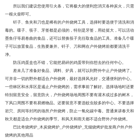
所以我们建议您使用引火条，它将极大的便利您消灭各种炭火，只需
一根火柴即可。
钎子、鱼夹和刀也是稀有的户外烧烤工具，选择时要选便于清洗和消
毒的。碟子、筷子、牙签都是必须的，特别是牙签，用处挺大，可以活动
墨鱼仔等易卷曲的食品，还可以替换筷子充任取食品的工具。准备几个碟
子可以放置食品，生熟要兼并。钎子、刀和网在户外烧烤前都要清洗干
净。
防压鸡蛋盒也不错，它能把易碎的鸡蛋带到你想去的任何中心。
差未几了准备好食品、调料、炉具，就可以到野外中止户外烧烤了。
可并非一切的野外都适合户外烧烤，最好选择风光好，交通便利的中心。
一些林区和水库区是遏止户外烧烤的，需求事前了解好。选择场地时还要
特别留意安全，留意防火，户外烧烤场地周围不要有灌木或过多的树木，
下风口周围不要有易燃物品。还要留意不要选蚊虫较多的中心。不要选择
岩穴、房间等封闭的场所户外烧烤，防止一氧化碳中毒。普通来讲春天和
秋天都是适合户外烧烤的季节。和风天和雨天都不适合野外户外烧烤。
巴比奇烧烤炉_木炭烧烤炉_户外烧烤炉_无烟烧烤炉批发商户外户外
烧烤的其他用品