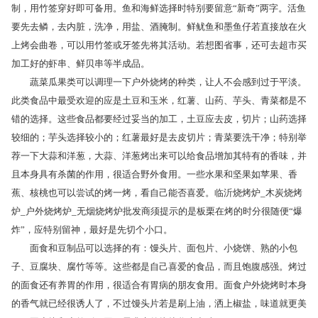
制，用竹签穿好即可备用。鱼和海鲜选择时特别要留意“新奇”两字。活鱼
要先去鳞，去内脏，洗净，用盐、酒腌制。鲜鱿鱼和墨鱼仔若直接放在火
上烤会曲卷，可以用竹签或牙签先将其活动。若想图省事，还可去超市买
加工好的虾串、鲜贝串等半成品。
蔬菜瓜果类可以调理一下户外烧烤的种类，让人不会感到过于平淡。
此类食品中最受欢迎的应是土豆和玉米，红薯、山药、芋头、青菜都是不
错的选择。这些食品都要经过妥当的加工，土豆应去皮，切片；山药选择
较细的；芋头选择较小的；红薯最好是去皮切片；青菜要洗干净；特别举
荐一下大蒜和洋葱，大蒜、洋葱烤出来可以给食品增加其特有的香味，并
且本身具有杀菌的作用，很适合野外食用。一些水果和坚果如苹果、香
蕉、核桃也可以尝试的烤一烤，看自己能否喜爱。临沂烧烤炉_木炭烧烤
炉_户外烧烤炉_无烟烧烤炉批发商须提示的是板栗在烤的时分很随便“爆
炸”，应特别留神，最好是先切个小口。
面食和豆制品可以选择的有：馒头片、面包片、小烧饼、熟的小包
子、豆腐块、腐竹等等。这些都是自己喜爱的食品，而且饱腹感强。烤过
的面食还有养胃的作用，很适合有胃病的朋友食用。面食户外烧烤时本身
的香气就已经很诱人了，不过馒头片若是刷上油，洒上椒盐，味道就更美