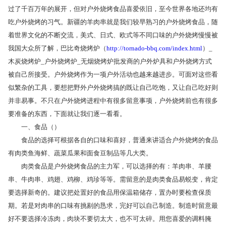
过了千百万年的展开，但对户外烧烤食品喜爱依旧，至今世界各地还均有
吃户外烧烤的习气。新疆的羊肉串就是我们较早熟习的户外烧烤食品，随
着世界文化的不断交流，美式、日式、欧式等不同口味的户外烧烤慢慢被
我国大众所了解，巴比奇烧烤炉（
http://tornado-bbq.com/index.html
）_
木炭烧烤炉_户外烧烤炉_无烟烧烤炉批发商的户外炉具和户外烧烤方式
被自己所接受。户外烧烤作为一项户外活动也越来越进步。可面对这些看
似繁杂的工具，要想把野外户外烧烤搞的既让自己吃饱，又让自己吃好则
并非易事。不只在户外烧烤进程中有很多留意事项，户外烧烤前也有很多
要准备的东西，下面就让我们逐一看看。
一、食品（）
食品的选择可根据各自的口味和喜好，普通来讲适合户外烧烤的食品
有肉类鱼海鲜、蔬菜瓜果和面食豆制品等几大类。
肉类食品是户外烧烤食品的主力军，可以选择的有：羊肉串、羊腰
串、牛肉串、鸡翅、鸡柳、鸡珍等等。需留意的是肉类食品易蜕变，肯定
要选择新奇的。建议把处置好的食品用保温箱储存，置办时要检查保质
期。若是对肉串的口味有挑剔的恳求，完好可以自己制造。制造时留意最
好不要选择冷冻肉，肉块不要切太大，也不可太碎。用您喜爱的调料腌