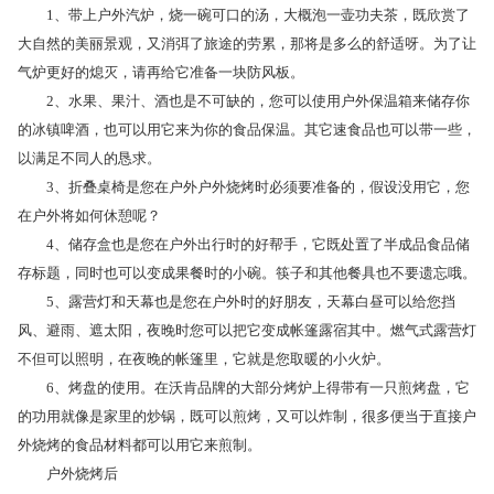
1、带上户外汽炉，烧一碗可口的汤，大概泡一壶功夫茶，既欣赏了
大自然的美丽景观，又消弭了旅途的劳累，那将是多么的舒适呀。为了让
气炉更好的熄灭，请再给它准备一块防风板。
2、水果、果汁、酒也是不可缺的，您可以使用户外保温箱来储存你
的冰镇啤酒，也可以用它来为你的食品保温。其它速食品也可以带一些，
以满足不同人的恳求。
3、折叠桌椅是您在户外户外烧烤时必须要准备的，假设没用它，您
在户外将如何休憩呢？
4、储存盒也是您在户外出行时的好帮手，它既处置了半成品食品储
存标题，同时也可以变成果餐时的小碗。筷子和其他餐具也不要遗忘哦。
5、露营灯和天幕也是您在户外时的好朋友，天幕白昼可以给您挡
风、避雨、遮太阳，夜晚时您可以把它变成帐篷露宿其中。燃气式露营灯
不但可以照明，在夜晚的帐篷里，它就是您取暖的小火炉。
6、烤盘的使用。在沃肯品牌的大部分烤炉上得带有一只煎烤盘，它
的功用就像是家里的炒锅，既可以煎烤，又可以炸制，很多便当于直接户
外烧烤的食品材料都可以用它来煎制。
户外烧烤后