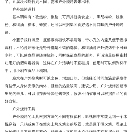
了。豆腐块和腐竹则不同，需求户外烧烤酱来出味。
户外烧烤调料
基本调料有：孜然粉、椒盐（可用其替换食盐）、黑胡椒粉、辣椒
粉、和谐油、糖水、蜂蜜，还可以根据集团喜好选不同口味的户外烧烤
酱。
小瓶子很好照应，底部带有磁铁不易滑落，带小孔的内盖又便于播撒
调料，不论是居家还是野外都是不错的选择。和谐油是户外烧烤中不可缺
少的，可以使食品更随便烧熟，同时保证食品的新奇。和谐油最好用密封
功用好的塑料容器装，这样在户外活动时不宜破损，使用时可以倒到杯子
中，用小刷在食品上刷制。
糖水在户外烧烤时可以出色、增加口味。但糖经长时间加温后易发作
有益于人身体安康的肉体，且糖的热量较高，建议少用。户外烧烤酱超市
里见的未几，可以用辣酱等其他酱替换，假设不怕省事可以根据自己的喜
好自制。
户外烧烤工具
户外烧烤的工具根据方法的不同有很多种，影视剧中常能见到一个木
棍穿着一只鸡或兔子在篝火上烤来烤去的场景，就是属于明火烤。理论上
这种烤法是不值得举荐的，对普通人来说明火户外烧烤不宜掌握火候，而