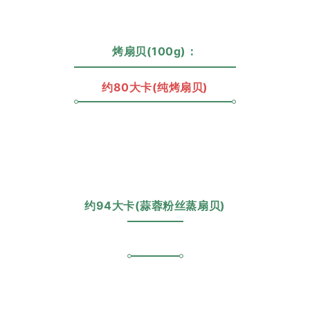
烤扇贝(100g)：
约80大卡(纯烤扇贝)
约94大卡(蒜蓉粉丝蒸扇贝)