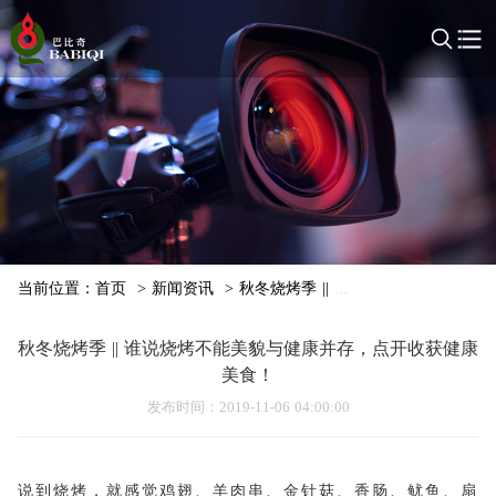
当前位置：
首页
>
新闻资讯
>
秋冬烧烤季 || 谁说烧烤不能美貌与
秋冬烧烤季 || 谁说烧烤不能美貌与健康并存，点开收获健康
美食！
发布时间
：2019-11-06 04:00:00
说到烧烤，就感觉鸡翅、羊肉串、金针菇、香肠、鱿鱼、扇