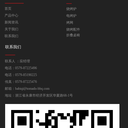
首页
烧烤炉
产品中心
电烤炉
新闻资讯
烤网
关于我们
烧烤配件
折叠桌椅
联系我们
联系我们
联系人 ：应经理
电话：0579-87225496
电话：0579-85190225
传真：0579-87225476
邮箱：babiqi@tomado-bbq.com
地址：浙江省永康市经济开发区华夏路68-1号