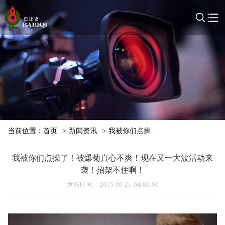
当前位置：
首页
>
新闻资讯
>
我被你们点操了！被爆菊真心不爽！
我被你们点操了！被爆菊真心不爽！现在又一大波活动来
袭！招架不住啊！
发布时间
：2015-09-21 04:00:00