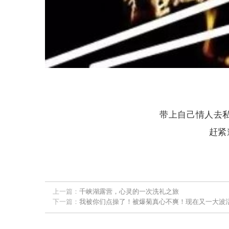
带上自己情人去
赶紧
上一篇：
千峡湖露营，心灵的一次洗礼之旅
下一篇：
我被你们点操了！被爆菊真心不爽！现在又一大波