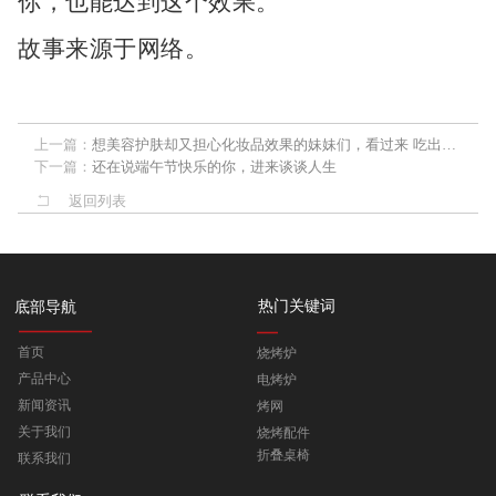
你，也能达到这个效果。
故事来源于网络。
上一篇：
想美容护肤却又担心化妆品效果的妹妹们，看过来 吃出来的美
下一篇：
还在说端午节快乐的你，进来谈谈人生
返回列表
热门关键词
底部导航
首页
烧烤炉
产品中心
电烤炉
新闻资讯
烤网
关于我们
烧烤配件
折叠桌椅
联系我们