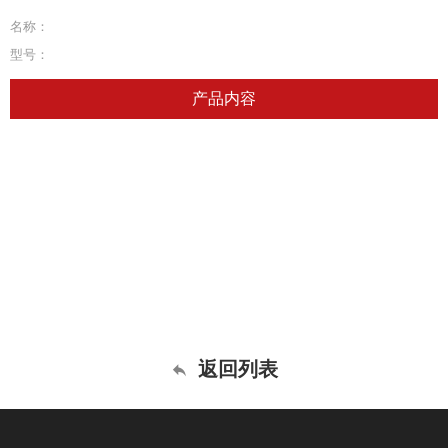
名称：
型号：
产品内容
返回列表