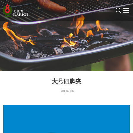
大号四脚夹
BBQ4006