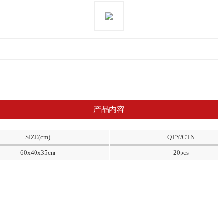
产品内容
SIZE(cm)
QTY/CTN
60x40x35cm
20pcs