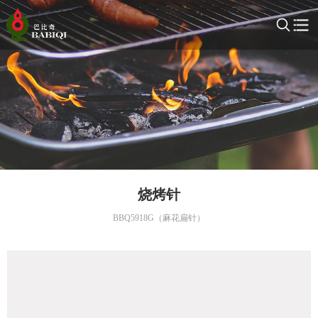
烧烤针
BBQ5918G（麻花扁针）