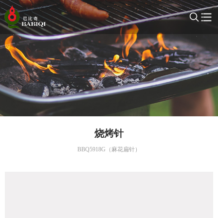
烧烤针
BBQ5918G（麻花扁针）