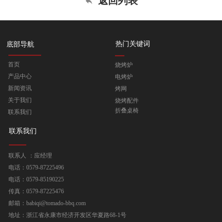
返回列表
热门关键词
底部导航
首页
烧烤炉
产品中心
电烤炉
新闻资讯
烤网
关于我们
烧烤配件
折叠桌椅
联系我们
联系我们
联系人 ：应经理
电话：0579-87225496
电话：0579-85190225
传真：0579-87225476
邮箱：babiqi@tomado-bbq.com
地址：浙江省永康市经济开发区华夏路68-1号