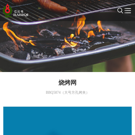
烧烤网
BBQ5874（大号方孔烤夹）