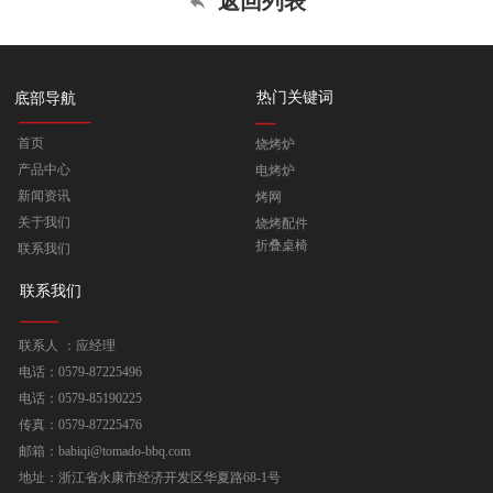
返回列表
热门关键词
底部导航
首页
烧烤炉
产品中心
电烤炉
新闻资讯
烤网
关于我们
烧烤配件
折叠桌椅
联系我们
联系我们
联系人 ：应经理
电话：0579-87225496
电话：0579-85190225
传真：0579-87225476
邮箱：babiqi@tomado-bbq.com
地址：浙江省永康市经济开发区华夏路68-1号