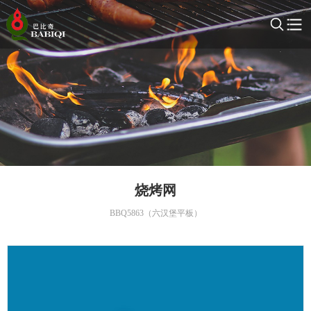
烧烤网
BBQ5863（六汉堡平板）