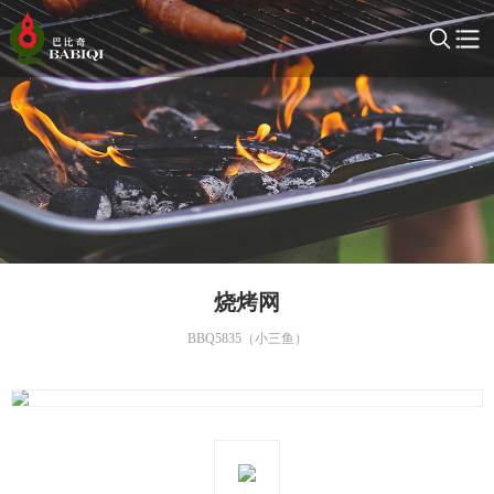
烧烤网
BBQ5835（小三鱼）