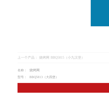
上一个产品：
烧烤网 BBQ5815（小九汉堡）
名称：
烧烤网
型号：
BBQ5813（大四堡）