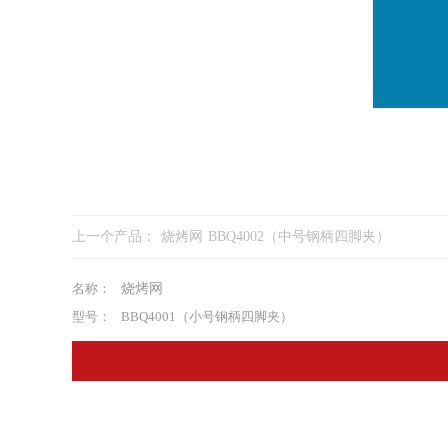
上一个产品：
烧烤网 BBQ4002（中号钢柄四脚夹）
名称：
烧烤网
型号：
BBQ4001（小号钢柄四脚夹）