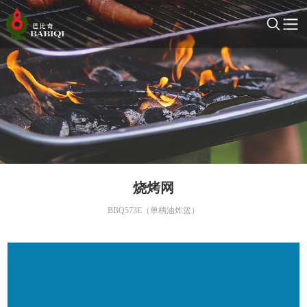
烧烤网
BBQ573E（单柄油炸篮）