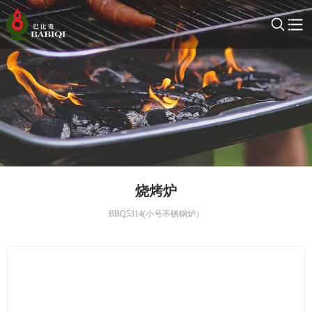
烧烤炉
BBQ5314(小号不锈钢炉）