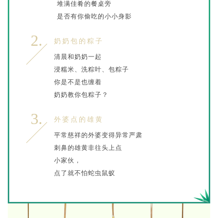
堆满佳肴的餐桌旁
是否有你偷吃的小小身影
2.
奶奶包的粽子
清晨和奶奶一起
浸糯米、洗粽叶、包粽子
你是不是也缠着
奶奶教你包粽子？
3.
外婆点的雄黄
平常慈祥的外婆变得异常严肃
刺鼻的雄黄非往头上点
小家伙，
点了就不怕蛇虫鼠蚁