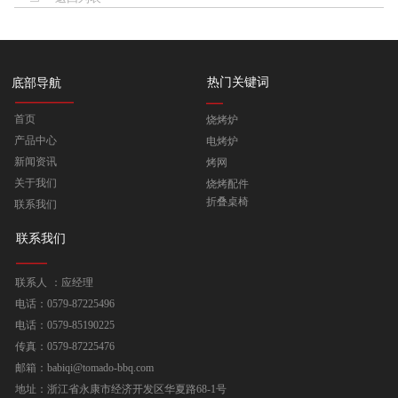
热门关键词
底部导航
首页
烧烤炉
产品中心
电烤炉
新闻资讯
烤网
关于我们
烧烤配件
折叠桌椅
联系我们
联系我们
联系人 ：应经理
电话：0579-87225496
电话：0579-85190225
传真：0579-87225476
邮箱：babiqi@tomado-bbq.com
地址：浙江省永康市经济开发区华夏路68-1号