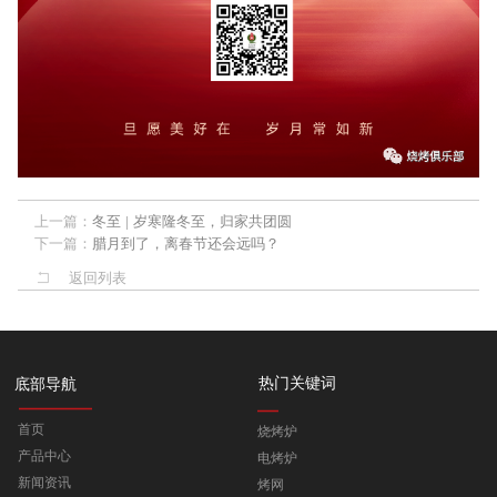
上一篇：
冬至 | 岁寒隆冬至，归家共团圆
下一篇：
腊月到了，离春节还会远吗？
返回列表
热门关键词
底部导航
首页
烧烤炉
产品中心
电烤炉
新闻资讯
烤网