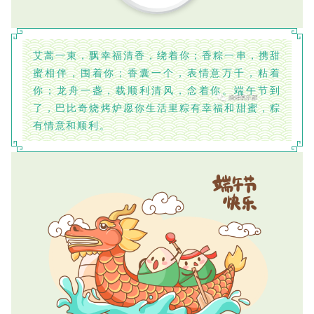
艾蒿一束，飘幸福清香，绕着你；香粽一串，携甜
蜜相伴，围着你；香囊一个，表情意万千，粘着
你；龙舟一盏，载顺利清风，念着你。端午节到
了，巴比奇烧烤炉愿你生活里粽有幸福和甜蜜，粽
有情意和顺利。