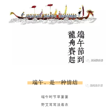
端午时节草萋萋
野艾茸茸淡着衣