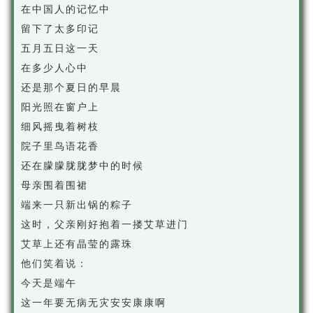
在中国人的记忆中
留下了太多印记
五月五日这一天
在多少人心中
还是那个夏日的早晨
阳光照在窗户上
细风摇曳着树枝
院子里鸟语花香
还在朦朦胧胧梦中的时候
母亲围着围裙
端来一只新出锅的粽子
这时，父亲刚好抱着一搂艾草进门
艾草上还有晶莹的露珠
他们笑着说：
今天是端午
这一年要无病无灾安安康康啊