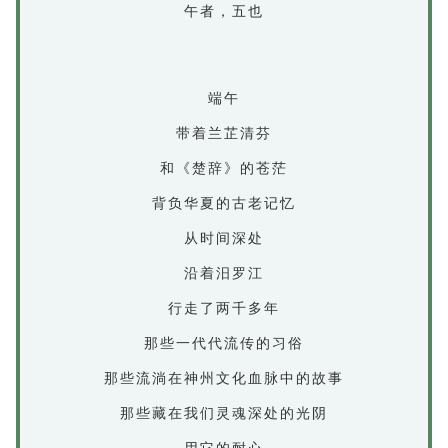
午者，五也
端午
带着兰芷清芬
和《楚辞》的苍茫
背负华夏的古老记忆
从时间深处
沿着汨罗江
行走了两千多年
那些一代代流传的习俗
那些流淌在神州文化血脉中的故事
那些藏在我们灵魂深处的光阴
用它的耐心