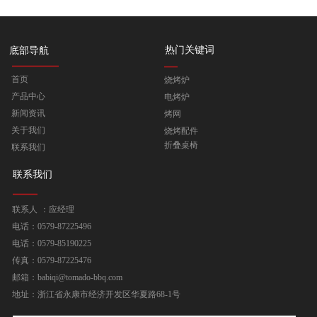
热门关键词
底部导航
首页
烧烤炉
产品中心
电烤炉
新闻资讯
烤网
关于我们
烧烤配件
折叠桌椅
联系我们
联系我们
联系人 ：应经理
电话：0579-87225496
电话：0579-85190225
传真：0579-87225476
邮箱：babiqi@tomado-bbq.com
地址：浙江省永康市经济开发区华夏路68-1号