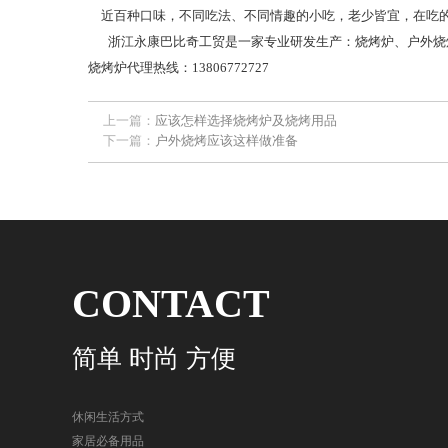
近百种口味，不同吃法、不同情趣的小吃，老少皆宜，在吃的
浙江永康巴比奇工贸是一家专业研发生产：烧烤炉、户外烧烤
烧烤炉代理热线：13806772727
上一篇：
应该怎样选择烧烤炉及烧烤用品
下一篇：
户外烧烤应该这样做准备
CONTACT
简单 时尚 方便
休闲生活方式
家居必备用品