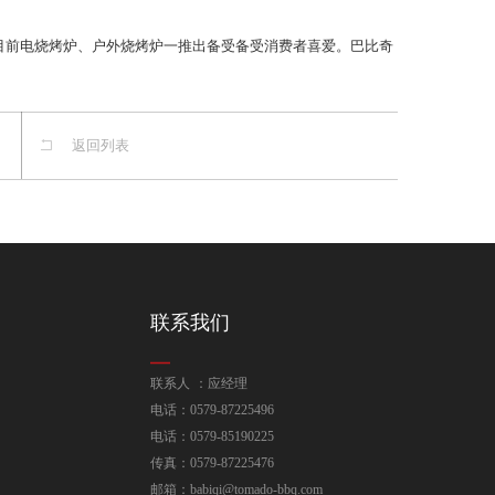
前电烧烤炉、户外烧烤炉一推出备受备受消费者喜爱。巴比奇
返回列表
联系我们
联系人 ：应经理
电话：0579-87225496
电话：0579-85190225
传真：0579-87225476
邮箱：babiqi@tomado-bbq.com